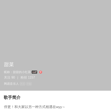
甜菜
昵称：
甜甜的小红茶
关注
90
粉丝
1157
|
网易音乐人
作词
作曲
歌手简介
停更！和大家以另一种方式相遇在wyy～