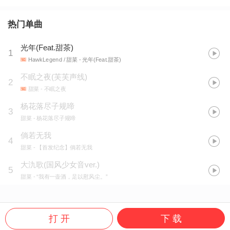
热门单曲
光年(Feat.甜茶)
1
HawkLegend / 甜菜
- 光年(Feat.甜茶)
不眠之夜(芙芙声线)
2
甜菜
- 不眠之夜
杨花落尽子规啼
3
甜菜
- 杨花落尽子规啼
倘若无我
4
甜菜
- 【首发纪念】倘若无我
大氿歌(国风少女音ver.)
5
甜菜
- “我有一壶酒，足以慰风尘。”
打 开
下 载