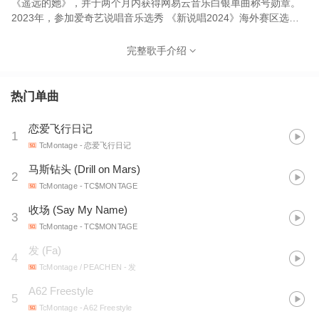
《遥远的她》，并于两个月内获得网易云音乐白银单曲称号勋章。
2023年，参加爱奇艺说唱音乐选秀 《新说唱2024》海外赛区选
拔，获得墨尔本赛区冠军，随后参与录制《新说唱2024-海外热
浪》。2024年，受邀参与 《新说唱2024》主节目录制，随后推出
完整歌手介绍
说唱歌曲《A62 Freestyle》。同年计划推出个人首张音乐
MIXTAPE 《TC$MONTAGE》。 ig: _tcmontage weibo:
TcMontage
热门单曲
恋爱飞行日记
1
TcMontage
- 恋爱飞行日记
马斯钻头 (Drill on Mars)
2
TcMontage
- TC$MONTAGE
收场 (Say My Name)
3
TcMontage
- TC$MONTAGE
发 (Fa)
4
TcMontage / PEACHEN
- 发
A62 Freestyle
5
TcMontage
- A62 Freestyle