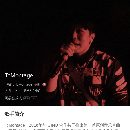
TcMontage
昵称：
TcMontage
关注
28
粉丝
1451
|
网易音乐人
作词
作曲
歌手简介
TcMontage，2018年与 GINO 合作共同推出第一首原创音乐单曲