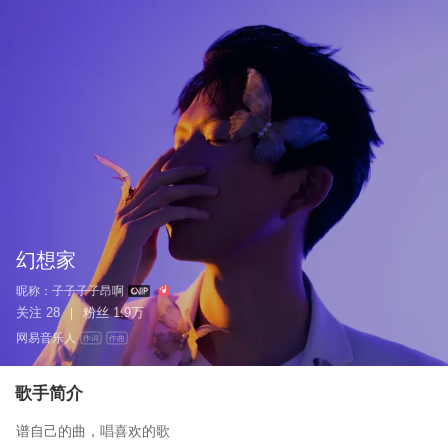
幻想家
昵称：
子子子子昂啊
关注
28
粉丝
1.9万
|
网易音乐人
作词
作曲
歌手简介
谱自己的曲，唱喜欢的歌