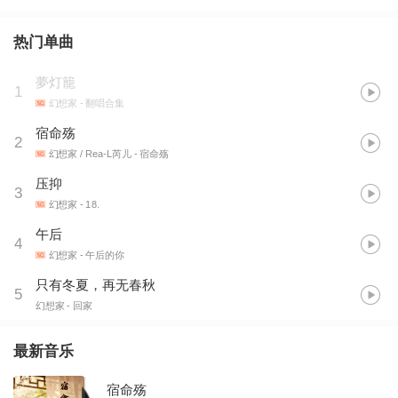
热门单曲
夢灯籠
1
幻想家
- 翻唱合集
宿命殇
2
幻想家 / Rea-L芮儿
- 宿命殇
压抑
3
幻想家
- 18.
午后
4
幻想家
- 午后的你
只有冬夏，再无春秋
5
幻想家
- 回家
最新音乐
宿命殇