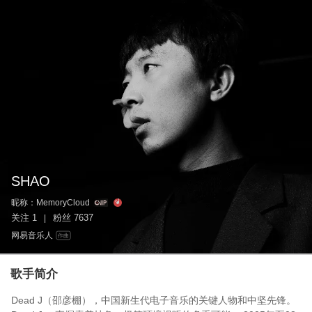
SHAO
昵称：
MemoryCloud
关注
1
粉丝
7637
|
网易音乐人
作曲
歌手简介
Dead J（邵彦棚），中国新生代电子音乐的关键人物和中坚先锋。