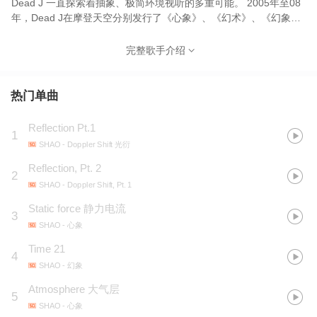
Dead J 一直探索着抽象、极简环境视听的多重可能。 2005年至08
年，Dead J在摩登天空分别发行了《心象》、《幻术》、《幻象》
三张专辑，2007年获得第七届华语音乐传媒大奖最佳电子乐艺人。
2011年，成立WaveForm厂牌，发表第四张专辑《亭台楼阁》。
完整歌手介绍
Dead J 曾多次在国内外大型音乐节和艺术馆进行演出，主要包括
德国Worldtronics festival，瑞士Electron Festival, 葡萄牙Cidade
Preocupada Festival，墨西哥Cervantino Festival ，挪威World
热门单曲
Music Festival 等等。
Reflection Pt.1
1
SHAO
- Doppler Shift 光衍
Reflection, Pt. 2
2
SHAO
- Doppler Shift, Pt. 1
Static force 静力电流
3
SHAO
- 心象
Time 21
4
SHAO
- 幻象
Atmosphere 大气层
5
SHAO
- 心象