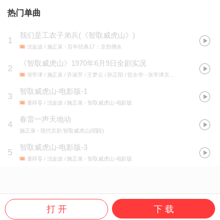
热门单曲
我们是工农子弟兵(《智取威虎山》)
1
沈金波 / 施正泉
- 百年经典17：京韵携永
《智取威虎山》1970年6月9日全剧实况
2
张学津 / 施正泉 / 齐淑芳 / 王梦云 / 孙正阳 / 贺永华
- 张学津京剧音像文献集成
智取威虎山-电影版-1
3
童祥苓 / 沈金波 / 施正泉
- 智取威虎山-电影版
春雷一声天地动
4
施正泉
- 现代京剧 智取威虎山(唱段)
智取威虎山-电影版-3
5
童祥苓 / 沈金波 / 施正泉
- 智取威虎山-电影版
打 开
下 载