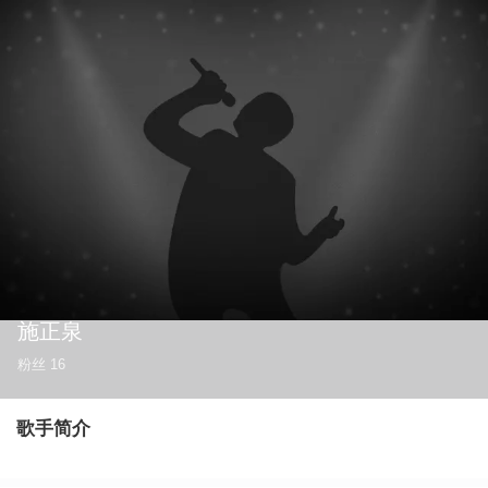
施正泉
粉丝
16
歌手简介