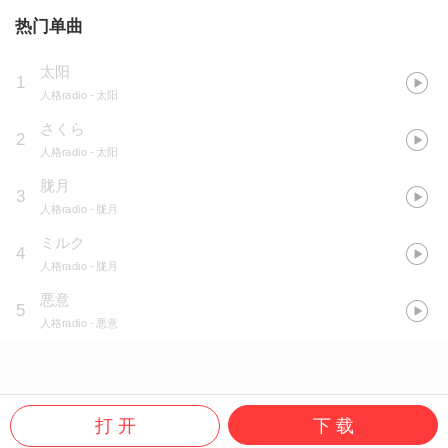
热门单曲
太阳
1
人格radio
- 太阳
さくら
2
人格radio
- 太阳
胧月
3
人格radio
- 胧月
ミルク
4
人格radio
- 胧月
悪意
5
人格radio
- 悪意
打 开
下 载