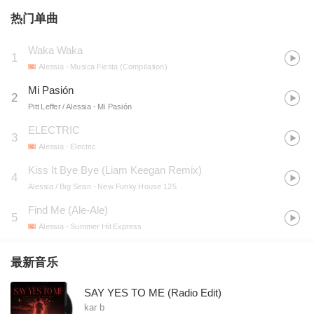
热门单曲
Waka Waka
1
Alessia
- Musica Fiesta (Compilation)
Mi Pasión
2
Pitt Leffer / Alessia
- Mi Pasión
ELECTRIC
3
Alessia
- Electric
Kiss It Bye Bye (Liam Keegan Remix)
4
Alessia / Big Sean
- New Funky House 125
Find Me (Ale-Ale)
5
Alessia
- Summer Hit Express
最新音乐
SAY YES TO ME (Radio Edit)
kar b