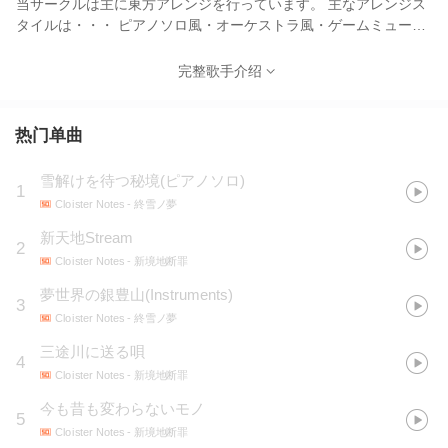
当サークルは主に東方アレンジを行っています。 主なアレンジス
タイルは・・・ ピアノソロ風・オーケストラ風・ゲームミュージ
ック風・ジャズアレンジetc... ・サークル概要 活動地：北海道札
幌付近 代表者：るしゃな 作品傾向：東方Project 初参加イベン
完整歌手介绍
ト：東方北都祭第一幕(2010年5月23日開催)
热门单曲
雪解けを待つ秘境(ピアノソロ)
1
Cloister Notes
- 終雪ノ夢
新天地Stream
2
Cloister Notes
- 新境地断罪
夢世界の銀豊山(Instruments)
3
Cloister Notes
- 終雪ノ夢
三途川に送る唄
4
Cloister Notes
- 新境地断罪
今も昔も変わらないモノ
5
Cloister Notes
- 新境地断罪