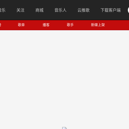
音乐
关注
商城
音乐人
云推歌
下载客户端
榜
歌单
播客
歌手
新碟上架