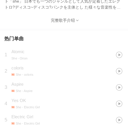
ト「she」 日本でも一つのジャンルとして人気が定着したエレク
トロ?ディスコ~ディスコ?パンクを主体とし た様々な音楽性を操
り、ボコーダーや8bitを駆使したそのスタイルが注目を集め、
MySpaceを中心に 驚異的な人気を獲得している。
完整歌手介绍
热门单曲
Atomic
1
She
- Orion
coloris
2
She
- coloris
Aspire
3
She
- Aspire
Yes OK
4
She
- Electric Girl
Electric Girl
5
She
- Electric Girl