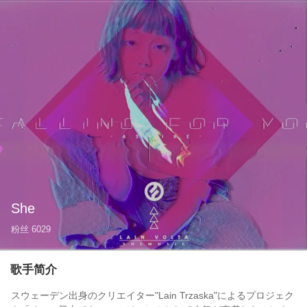
She
粉丝
6029
歌手简介
スウェーデン出身のクリエイター"Lain Trzaska"によるプロジェク