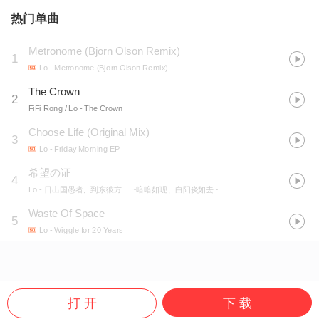
热门单曲
Metronome (Bjorn Olson Remix)
1
Lo
- Metronome (Bjorn Olson Remix)
The Crown
2
FiFi Rong / Lo
- The Crown
Choose Life (Original Mix)
3
Lo
- Friday Morning EP
希望の证
4
Lo
- 日出国愚者、到东彼方 ~暗暗如现、白阳炎如去~
Waste Of Space
5
Lo
- Wiggle for 20 Years
打 开
下 载