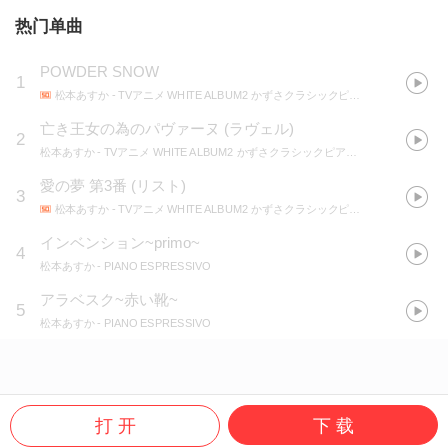
热门单曲
POWDER SNOW
1
松本あすか
- TVアニメ WHITE ALBUM2 かずさクラシックピアノ集
亡き王女の為のパヴァーヌ (ラヴェル)
2
松本あすか
- TVアニメ WHITE ALBUM2 かずさクラシックピアノ集
愛の夢 第3番 (リスト)
3
松本あすか
- TVアニメ WHITE ALBUM2 かずさクラシックピアノ集
インベンション~primo~
4
松本あすか
- PIANO ESPRESSIVO
アラベスク~赤い靴~
5
松本あすか
- PIANO ESPRESSIVO
打 开
下 载