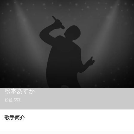
松本あすか
粉丝
553
歌手简介