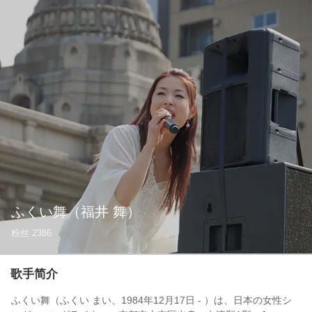
ふくい舞
（福井 舞）
粉丝
2386
歌手简介
ふくい舞（ふくい まい、1984年12月17日 - ）は、日本の女性シ