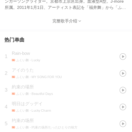
ンガーソングライター。京都市上京区出身。血液型A型。J-more
所属。2011年1月1日、アーティスト表記を「福井舞」から「ふく
い舞」に変更。
完整歌手介绍
热门单曲
Rain-bow
1
ふくい舞
- Lucky
アイのうた
2
ふくい舞
- MY SONG FOR YOU
約束の場所
3
ふくい舞
- Beautiful Days
明日はグッデイ
4
ふくい舞
- Lucky Charm
约束の场所
5
ふくい舞
- 约束の场所/たったひとりの味方