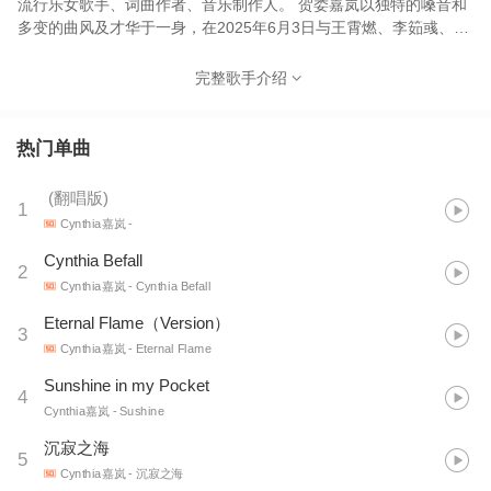
流行乐女歌手、词曲作者、音乐制作人。 贺娄嘉岚以独特的嗓音和
多变的曲风及才华于一身，在2025年6月3日与王霄燃、李筎彧、
Kilareyi三位音乐人共同创作欧美电子风格原创专辑《Exist Forever
In The Worldt》（永存于世） 2025年6月发行个人首张
完整歌手介绍
EP《Embers of the Night》（夜之余烬）同月19日发布以经典爵士
为曲点缀现代流行R&B的专辑《你的呼吸》 2025年6月23日发行专
辑《我试着离开》 2025年6月26日发行专辑《故事后续》 主要成
热门单曲
就：最佳潜力歌手 基本资料 外文名：Cynthia、지아란 别名：贺娄
嘉岚（本名），岚岚，辛西娅 国籍：中国（China） 民族：锡伯族
(
翻唱版
)
1
出生地：中国（上海市） 出生日期：1998年10月3日（农历：戊寅
Cynthia嘉岚
- ⁢
年八月十三） 身高：178cm 体重：66.3kg 星座：天秤座 职业：歌
手、词曲作者、音乐制作人 经济公司：余烬之海唱片 生肖：虎 毕
Cynthia Befall
2
业院校：伯克利音乐学院 出道日期：2021年4月7日 喜欢的颜色：
Cynthia嘉岚
- Cynthia Befall
淡粉色、紫色、白色、蓝色 外语：英语、韩语、日语、俄语 代表作
Eternal Flame（Version）
品：《沉寂之海》《坠于光》《Embers of the Night》《Eternal
3
Flame》《事后清晨》《故事后续》
Cynthia嘉岚
- Eternal Flame
Sunshine in my Pocket
4
Cynthia嘉岚
- Sushine
沉寂之海
5
Cynthia嘉岚
- 沉寂之海