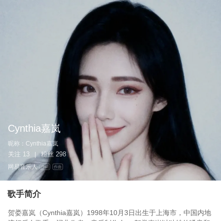
Cynthia嘉岚
昵称：
Cynthia嘉岚
关注
13
粉丝
298
|
网易音乐人
作词
作曲
歌手简介
贺娄嘉岚（Cynthia嘉岚）1998年10月3日出生于上海市，中国内地