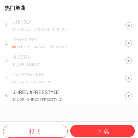
热门单曲
UNHOLY
1
$AILOR / LiL LANDMINE
- UNHOLY
TERRORIST
2
$AILOR / ISTASHA
- TERRORIST
MISERY
3
$AILOR
- MISERY
EVERYWHERE
4
$AILOR
- EVERYWHERE
SHRED #FREESTYLE
5
$AILOR
- SHRED #FREESTYLE
打 开
下 载