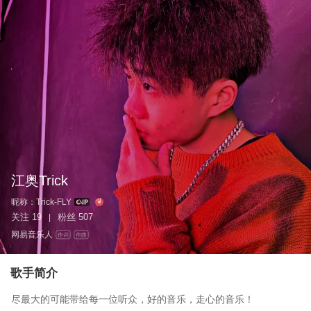
江奥Trick
昵称：
Trick-FLY
关注
19
粉丝
507
|
网易音乐人
作词
作曲
歌手简介
尽最大的可能带给每一位听众，好的音乐，走心的音乐！