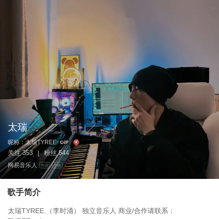
太瑞
昵称：
太瑞TYREE
关注
353
粉丝
544
|
网易音乐人
作词
作曲
歌手简介
太瑞TYREE.（李时涌） 独立音乐人 商业/合作请联系：