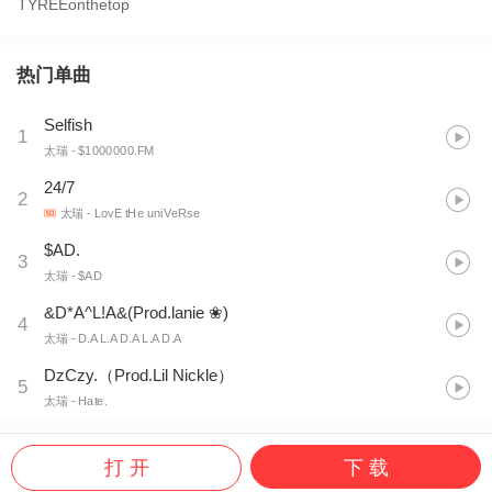
TYREEonthetop
热门单曲
Selfish
1
太瑞
- $1000000.FM
24/7
2
太瑞
- LovE tHe uniVeRse
$AD.
3
太瑞
- $AD
&D*A^L!A&(Prod.lanie ❀)
4
太瑞
- D.A L.A D.A L.A D.A
DzCzy.（Prod.Lil Nickle）
5
太瑞
- Hate.
打 开
下 载