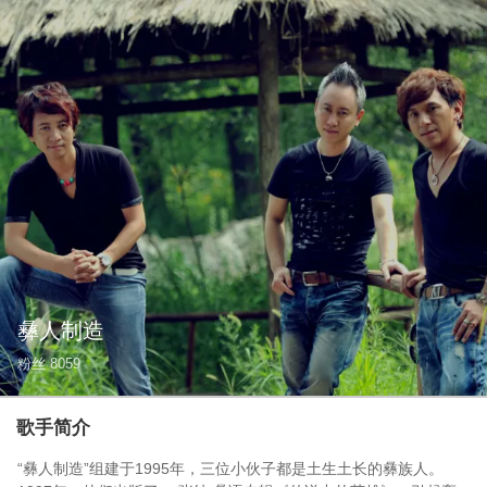
彝人制造
粉丝
8059
歌手简介
“彝人制造”组建于1995年，三位小伙子都是土生土长的彝族人。