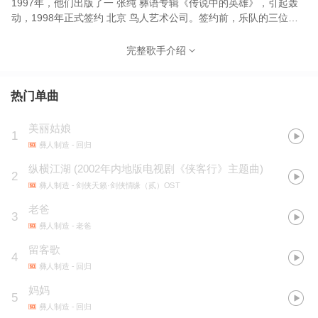
1997年，他们出版了一 张纯 彝语专辑《传说中的英雄》，引起轰
动，1998年正式签约 北京 鸟人艺术公司。签约前，乐队的三位成
员还有个很“土”的名字：黑虎三人组。和鸟人签约后，才有了现在的
名字。
完整歌手介绍
热门单曲
美丽姑娘
1
彝人制造
- 回归
纵横江湖
(
2002年内地版电视剧《侠客行》主题曲
)
2
彝人制造
- 剑侠天籁·剑侠情缘（贰）OST
老爸
3
彝人制造
- 老爸
留客歌
4
彝人制造
- 回归
妈妈
5
彝人制造
- 回归