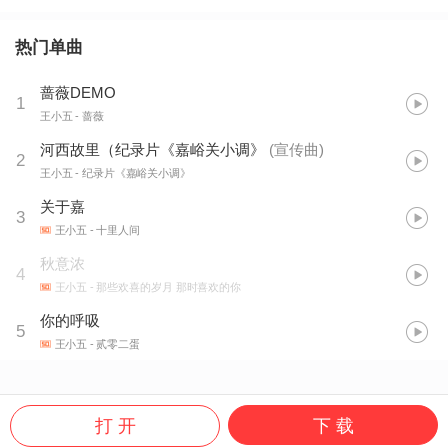
热门单曲
蔷薇DEMO
1
王小五
- 蔷薇
河西故里（纪录片《嘉峪关小调》
(
宣传曲
)
2
王小五
- 纪录片《嘉峪关小调》
关于嘉
3
王小五
- 十里人间
秋意浓
4
王小五
- 那些欢喜的岁月 那时喜欢的你
你的呼吸
5
王小五
- 贰零二蛋
打 开
下 载