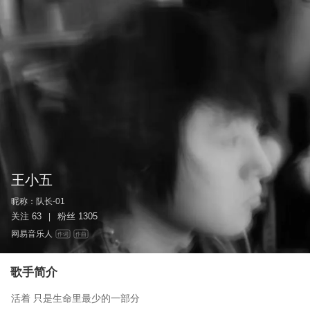
王小五
昵称：
队长-01
关注
63
粉丝
1305
|
网易音乐人
作词
作曲
歌手简介
活着 只是生命里最少的一部分