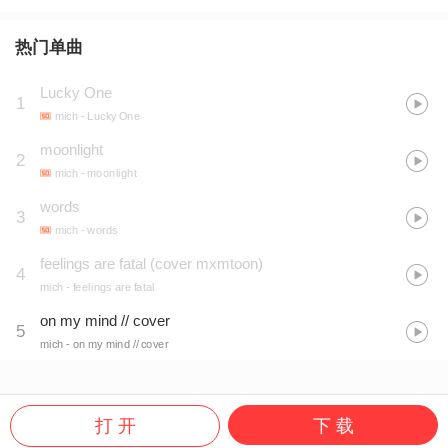
热门单曲
Lucky One
1
mich
- Lucky One
moonlight
2
mich
- moonlight
words
3
mich
- words
feelings are fatal (cover mxmtoon)
4
mich
- feelings are fatal
on my mind // cover
5
mich
- on my mind // cover
打 开
下 载