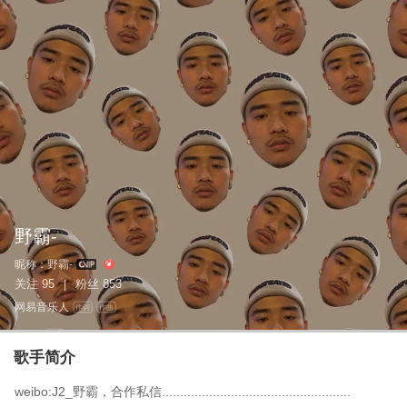
野霸-
昵称：
野霸-
关注
95
粉丝
853
|
网易音乐人
作词
作曲
歌手简介
weibo:J2_野霸，合作私信....................................................