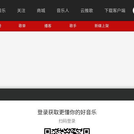
音乐
关注
商城
音乐人
云推歌
下载客户端
榜
歌单
播客
歌手
新碟上架
登录获取更懂你的好音乐
扫码登录