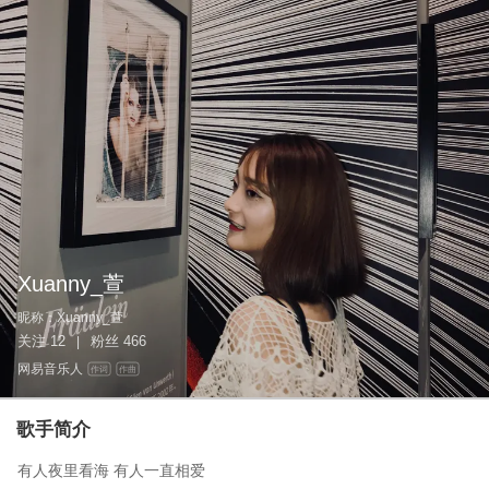
Xuanny_萱
昵称：
Xuanny_萱
关注
12
粉丝
466
|
网易音乐人
作词
作曲
歌手简介
有人夜里看海 有人一直相爱