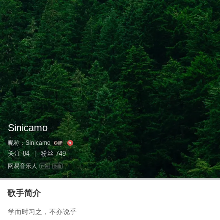
Sinicamo
昵称：
Sinicamo
关注
84
粉丝
749
|
网易音乐人
作词
作曲
歌手简介
学而时习之，不亦说乎