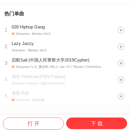
热门单曲
028 Hiphop Gang
1
Sinicamo
- Mentou Vol.5
Lazy Jazzy
2
Sinicamo
- Mentou Vol.9
启航Sail (中国人民警察大学2019Cypher)
3
Sinicamo / L.H_董佳明 / BG.J / Joe. 4Y / YBoom / ChelleSeven / 刘珈玥ADmoon / Gerrit / 胜道 / 蓝色切割者 / 祥雲 / 卓一 / C.O.P邱 / Kimam
成长TheGrowUP(Ft.Fulaosi)
4
Sinicamo / Fulaosi
- 成长TheGrowUP
迷彩书信
5
Sinicamo
- 给你的歌
打 开
下 载