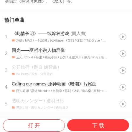
演唱过《林深时见鹿》、《欢庆》等。
热门单曲
《此情长明》——纸嫁衣游戏
(
同人曲
)
1
沐虮 / MAD / 一只浅城 / 风风kaze_ / 苏刘 / 弥越 / 花心Bryce / 简亦欢
- 《此情长
同光——巫哲小说人物群像
2
云天_Cloud / 妄尘 / 樱花小狼 / 苏刘 / 江夏沐川 / 伊万minaj / 落樱风 / 尘溪 / 灿鸩
-
分开旅行（翻自 姚智鑫）
3
Bo Peep / 苏刘
- 分开旅行
Calling our names-原神动画《暗潮》片尾曲
4
阿扣叩叩 / 黑铱BlackIris / 文韵章 / 苏刘 / 沐虮 / 御A桑 / 南柯nanklo / 柳风袂 / 季年Season
透明カレンダー / 透明日历
5
苏刘 / 悠
- 透明カレンダー / 透明日历
打 开
下 载