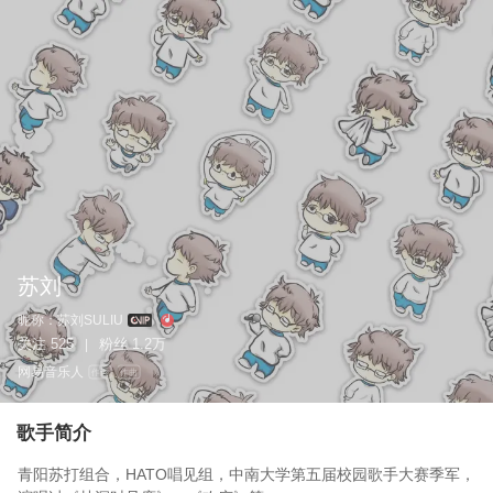
苏刘
昵称：
苏刘SULIU
关注
525
粉丝
1.2万
|
网易音乐人
作词
作曲
歌手简介
青阳苏打组合，HATO唱见组，中南大学第五届校园歌手大赛季军，