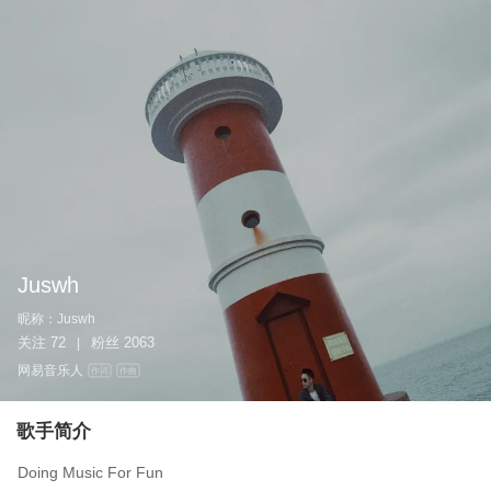
Juswh
昵称：
Juswh
关注
72
粉丝
2063
|
网易音乐人
作词
作曲
歌手简介
Doing Music For Fun