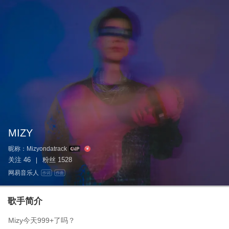
MIZY
昵称：
Mizyondatrack
关注
46
粉丝
1528
|
网易音乐人
作词
作曲
歌手简介
Mizy今天999+了吗？