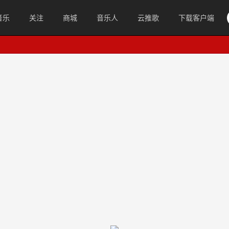
音乐
关注
商城
音乐人
云推歌
下载客户端