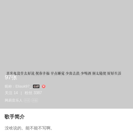
97张
昵称：
Eliauk97_
关注
14
粉丝
3387
|
网易音乐人
作词
作曲
歌手简介
没啥说的。能不能不写啊。