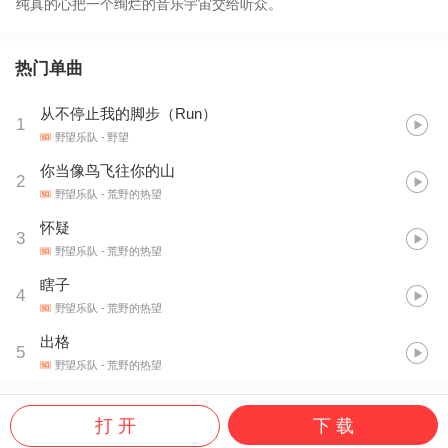
纯真的心把一个绚烂的音乐宇宙交给听众。
热门单曲
从不停止我的脚步（Run）
1
野望乐队
- 野望
你当像鸟飞往你的山
2
野望乐队
- 荒野的热望
怀疑
3
野望乐队
- 荒野的热望
瞎子
4
野望乐队
- 荒野的热望
出格
5
野望乐队
- 荒野的热望
打 开
下 载