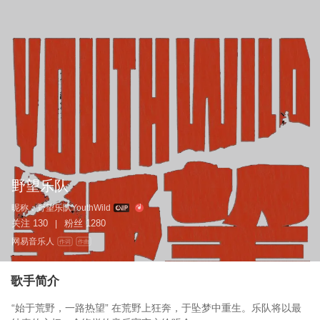
野望乐队
昵称：
野望乐队YouthWild
关注
130
粉丝
1280
|
网易音乐人
作词
作曲
歌手简介
“始于荒野，一路热望” 在荒野上狂奔，于坠梦中重生。乐队将以最