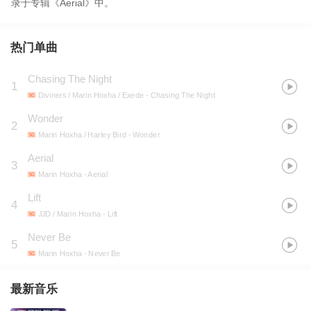
录于专辑《Aerial》中。
热门单曲
Chasing The Night
1
Diviners / Marin Hoxha / Exede
- Chasing The Night
Wonder
2
Marin Hoxha / Harley Bird
- Wonder
Aerial
3
Marin Hoxha
- Aerial
Lift
4
JJD / Marin Hoxha
- Lift
Never Be
5
Marin Hoxha
- Never Be
最新音乐