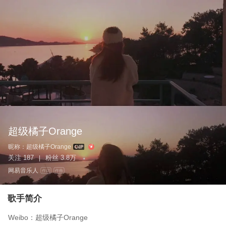
超级橘子Orange
昵称：
超级橘子Orange
关注
187
粉丝
3.8万
|
网易音乐人
作词
作曲
歌手简介
Weibo：超级橘子Orange