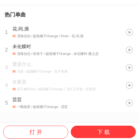
热门单曲
花.间.酒
1
澄海伯伯 / 超级橘子Orange / River
- 花.间.酒
未化蝶时
2
澄海伯伯 / 张筛子 / 超级橘子Orange
- 未化蝶时-蝶之恋
爱是什么
3
法老 / 超级橘子Orange
- 生于未来
在夜里
4
吴子健REmi / 超级橘子Orange / 飞行工作室
- 在夜里
芸芸
5
一颗狼星 / 超级橘子Orange
- 芸芸
打 开
下 载