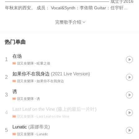
———————————————————————— 成立于2016
年秋末的西安。 成员： Vocal&Synth：李依萌 Guitar：任宇轩
Bass：马子钊 Drum：吕丽娟
完整歌手介绍
热门单曲
在场
1
甜又丧樂隊
- 眩暈之後
如果你不在我身边
(
2021 Live Version
)
2
甜又丧樂隊
- 如果你不在我身边
诱
3
甜又丧樂隊
- 诱
Last Leaf on the Vine
(
藤上的最后一片叶
)
4
甜又丧樂隊
- Last Leaf on the Vine
Lunatic
(
露娜蒂克
)
5
甜又丧樂隊
- Lunatic