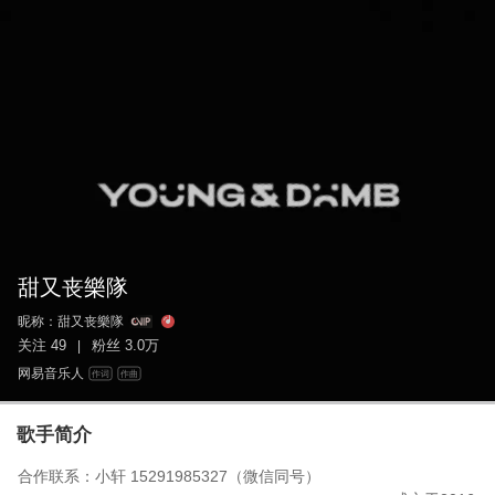
甜又丧樂隊
昵称：
甜又丧樂隊
关注
49
粉丝
3.0万
|
网易音乐人
作词
作曲
歌手简介
合作联系：小轩 15291985327（微信同号）