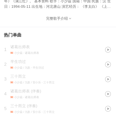
年》《满江红》。 基本资料 歌手：小少焱 国籍：中国 民族：汉 生
日：1994-05-11 出生地：河北唐山 演艺经历： 《李太白》 《上下
五千年》 《破晓》 《满江红》 《天穹》 主要成就： 2023年4月23
日发布《天穹》 2023年5月4日发布《破晓》 2023年7月27日发布
完整歌手介绍
《与子同袍》
热门单曲
诸葛出师表
1
小少焱
- 诸葛出师表
半生功过
2
小少焱 / 九歌
- 半生功过
三十而立
3
小少焱 / 九歌 / 安小乐
- 三十而立
诸葛出师表 (伴奏)
4
小少焱
- 诸葛出师表
三十而立 (伴奏)
5
小少焱 / 九歌 / 安小乐
- 三十而立