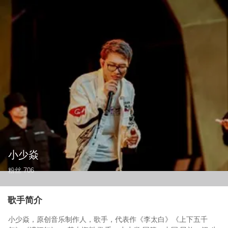
小少焱
粉丝
706
歌手简介
小少焱，原创音乐制作人，歌手，代表作《李太白》《上下五千