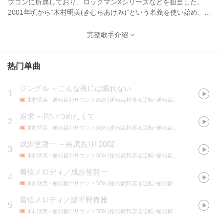
プコンに所属しており、ロックマンXシリーズなどを担当した。
2001年頃から“木村明美(きむらあけみ)”という名義を使い始め、逆
転裁判2などはその名前でクレジットされている。 プラチナゲー
ムズへ移籍してからは、田中直人の名義に戻りベヨネッタやマッ
完整歌手介绍
ドワールドの作品を手掛け、特にマッドワールドはプロデューサ
ーの意向で今までに無いヒップホップ風の楽曲を作曲し、海外で
高い評価を受けている。
热门单曲
ジングル ～こんな夜には眠れない
1
木村明美
- 逆転裁判サウンドBOX (逆転裁判 苏る逆転~逆転裁判3)
追求 ～問いつめたくて
2
木村明美
- 逆転裁判サウンドBOX (逆転裁判 苏る逆転~逆転裁判3)
成歩堂龍一 ～異議あり! 2002
3
木村明美
- 逆転裁判サウンドBOX (逆転裁判 苏る逆転~逆転裁判3)
着信メロディ／成歩堂龍一
4
木村明美
- 逆転裁判サウンドBOX (逆転裁判 苏る逆転~逆転裁判3)
着信メロディ／諸平野貴雅
5
木村明美
- 逆転裁判サウンドBOX (逆転裁判 苏る逆転~逆転裁判3)