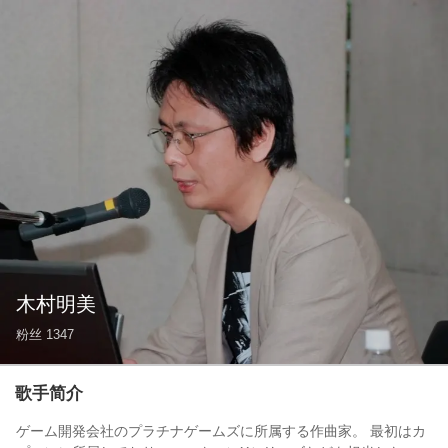
木村明美
粉丝
1347
歌手简介
ゲーム開発会社のプラチナゲームズに所属する作曲家。 最初はカ