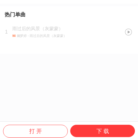
热门单曲
雨过后的风景（灰蒙蒙）
1
阚梦婷
- 雨过后的风景（灰蒙蒙）
打 开
下 载