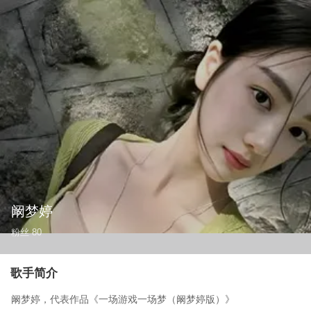
阚梦婷
粉丝
80
歌手简介
阚梦婷，代表作品《一场游戏一场梦（阚梦婷版）》