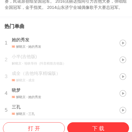
赛，民谣原创组全国冠军。 2016法丽达指间引力吉他大赛，弹唱组
全国冠军，金手指奖。 2014山东济宁全城偶像歌手大赛总冠军。
热门单曲
她的秀发
1
解晓京
- 她的秀发
小半(吉他版)
2
解晓京
- 地铁等待（抖音精致吉他版）
成全（吉他纯享精编版）
3
解晓京
- 成全
晓梦
4
解晓京
- 她的秀发
三孔
5
解晓京
- 三孔
打 开
下 载