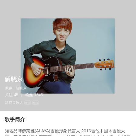
解晓京
昵称：
解晓京
关注
45
粉丝
7843
|
网易音乐人
作词
作曲
歌手简介
知名品牌伊莱雅(ALAYA)吉他形象代言人 2016吉他中国木吉他大