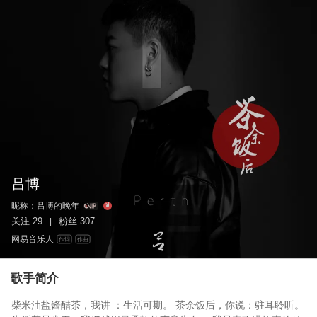
吕博
昵称：
吕博的晚年
关注
29
粉丝
307
|
网易音乐人
作词
作曲
歌手简介
柴米油盐酱醋茶，我讲 ：生活可期。 茶余饭后，你说：驻耳聆听。