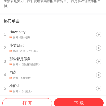
生活若是尖刀，我们就用最柔软的声音告白。 我是喜欢讲故事的吕
博。
热门单曲
Have a try
1
吕博
- 茶余饭后
小艾日记
2
杨梓 / 吕博
- 小艾日记
那些都是假象
3
吕博
- 《那些都是假象》
雨点
4
吕博
- 茶余饭后
小船儿
5
吕博
- 《小船儿》
打 开
下 载