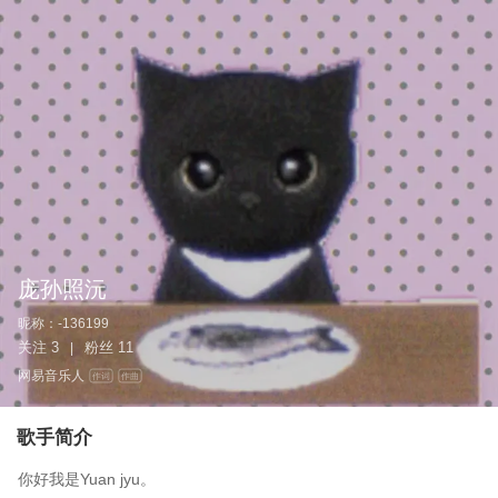
庞孙照沅
昵称：
-136199
关注
3
粉丝
11
|
网易音乐人
作词
作曲
歌手简介
你好我是Yuan jyu。