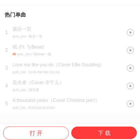
热门单曲
最后一页
1
yuki_xxx
- 最后一页
眠 (Ft. Ty$wae)
2
yuki_xxx / Ty$wae
- 眠
Love me like you do（Cover Ellie Goulding）
3
yuki_xxx
- Love me like you do
追光者（Cover 岑宁儿）
4
yuki_xxx
- 追光者
A thousand years（Cover Christina perri）
5
yuki_xxx
- A thousand years
打 开
下 载