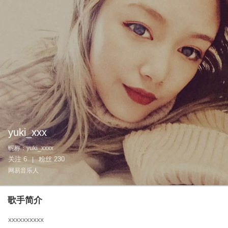
yuki_xxx
昵称：
yuki_xxxx
关注
6
粉丝
230
|
网易音乐人
歌手简介
xxxxxxxxxx