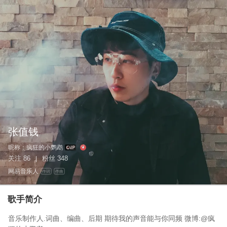
张值钱
昵称：
疯狂的小鹦鹉
关注
86
粉丝
348
|
网易音乐人
作词
作曲
歌手简介
音乐制作人.词曲、编曲、后期 期待我的声音能与你同频 微博:@疯