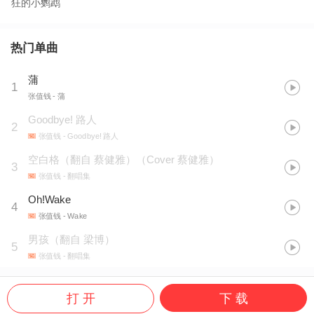
狂的小鹦鹉
热门单曲
蒲
1
张值钱
- 蒲
Goodbye! 路人
2
张值钱
- Goodbye! 路人
空白格（翻自 蔡健雅）（Cover 蔡健雅）
3
张值钱
- 翻唱集
Oh!Wake
4
张值钱
- Wake
男孩（翻自 梁博）
5
张值钱
- 翻唱集
打 开
下 载