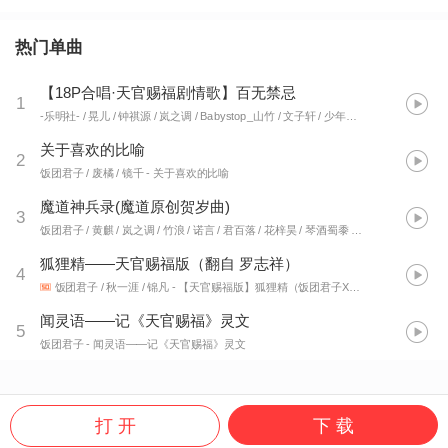
热门单曲
【18P合唱·天官赐福剧情歌】百无禁忌
1
-乐明社- / 晃儿 / 钟祺源 / 岚之调 / Babystop_山竹 / 文子轩 / 少年霜 / 江南诚 / 裂天 / 徐远书 / 琴酒蜀黍 / W.K. / 饭团君子 / 林牧遥 / 佑旻yomi / 孤曲十九 / 阿念Kies / shelly雪菜
关于喜欢的比喻
2
饭团君子 / 废橘 / 镜千
- 关于喜欢的比喻
魔道神兵录(魔道原创贺岁曲)
3
饭团君子 / 黄麒 / 岚之调 / 竹浪 / 诺言 / 君百落 / 花梓昊 / 琴酒蜀黍 / 奶爸白 / 墨怀枫 / 妖尾君 / 泰迪 / 鹿七七Ashley
狐狸精——天官赐福版（翻自 罗志祥）
4
饭团君子 / 秋一涯 / 锦凡
- 【天官赐福版】狐狸精（饭团君子XSAO狗周X秋一涯）
闻灵语——记《天官赐福》灵文
5
饭团君子
- 闻灵语——记《天官赐福》灵文
打 开
下 载