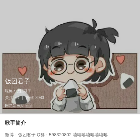
饭团君子
昵称：
饭团君子
关注
53
粉丝
3983
|
网易音乐人
作曲
歌手简介
微博：饭团君子 Q群：598320802 嘻嘻嘻嘻嘻嘻嘻嘻