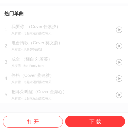
热门单曲
我要你 （Cover 任素汐）
1
八岁雪
- 比起永远我喜欢每天
电台情歌（Cover 莫文蔚）
2
八岁雪
- 风景好的是我
成全 （翻自 刘若英）
3
八岁雪
- But if only here
停格（Cover 蔡健雅）
4
八岁雪
- 比起永远我喜欢每天
把耳朵叫醒（Cover 金海心）
5
八岁雪
- 比起永远我喜欢每天
打 开
下 载