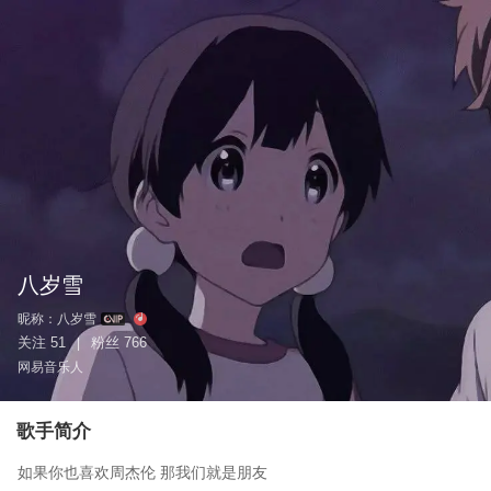
八岁雪
昵称：
八岁雪
关注
51
粉丝
766
|
网易音乐人
歌手简介
如果你也喜欢周杰伦 那我们就是朋友