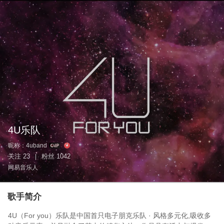
4U乐队
昵称：
4uband
关注
23
粉丝
1042
|
网易音乐人
歌手简介
4U（For you）乐队是中国首只电子朋克乐队 · 风格多元化,吸收多