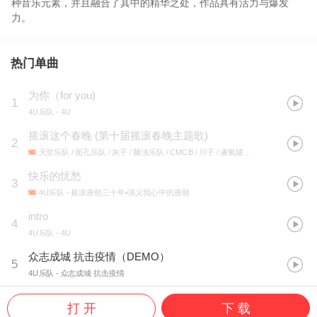
种音乐元素，并且融合了其中的精华之处，作品具有活力与爆发
力。
热门单曲
为你（for you)
1
4U乐队
- 4U
摇滚这个春晚
(
第十届摇滚春晚主题歌
)
2
天堂乐队 / 面孔乐队 / 灰子 / 脑浊乐队 / CMCB / 川子 / 液氧罐头 / 张峻 / 瘢痕体质乐队 / OOC控制之外 / 魔金石乐队 / 4U乐队 / DJ TATTOO
快乐的忧愁
3
4U乐队
- 摇滚唐朝三十年•演义我心中的唐朝
intro
4
4U乐队
- 4U
众志成城 抗击疫情（DEMO）
5
4U乐队
- 众志成城 抗击疫情
打 开
下 载