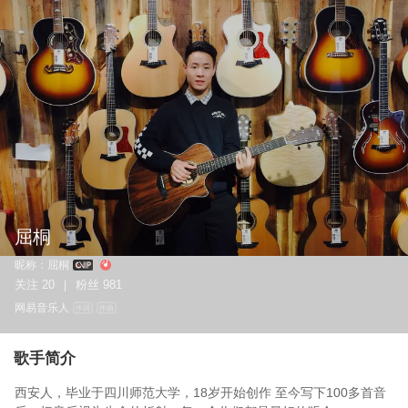
屈桐
昵称：
屈桐
关注
20
粉丝
981
|
网易音乐人
作词
作曲
歌手简介
西安人，毕业于四川师范大学，18岁开始创作 至今写下100多首音