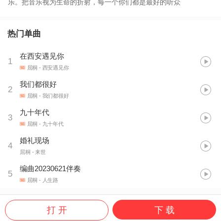
乐。把音乐视为生命的折射，每一个你们都是最好的听众
热门单曲
在西安遇见你
1
屈桐
- 西安遇见你
我们都很好
2
屈桐
- 我们都很好
九十年代
3
屈桐
- 九十年代
婚礼现场
4
屈桐
- 来世
编曲20230621伴奏
5
屈桐
- 人生路
打 开
下 载