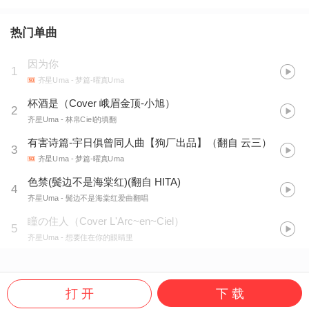
热门单曲
因为你
1
齐星Uma
- 梦篇-曜真Uma
杯酒是（Cover 峨眉金顶-小旭）
2
齐星Uma
- 林帛Ciel的填翻
有害诗篇-宇日俱曾同人曲【狗厂出品】（翻自 云三）
3
齐星Uma
- 梦篇-曜真Uma
色禁(鬓边不是海棠红)(翻自 HITA)
4
齐星Uma
- 鬓边不是海棠红爱曲翻唱
瞳の住人（Cover L'Arc~en~Ciel）
5
齐星Uma
- 想要住在你的眼睛里
打 开
下 载