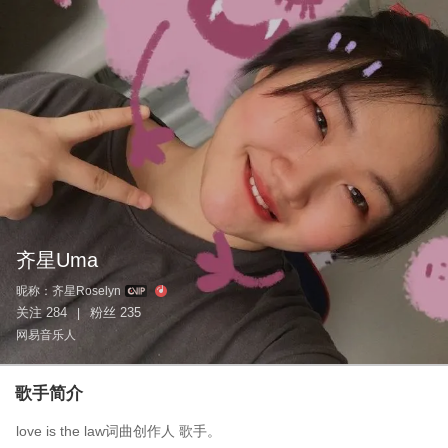
齐星Uma
昵称：
齐星Roselyn
关注
284
粉丝
235
|
网易音乐人
歌手简介
love is the law词曲创作人 歌手。