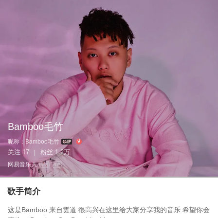
Bamboo毛竹
昵称：
Bamboo毛竹
关注
17
粉丝
1.2万
|
网易音乐人
作词
作曲
歌手简介
这是Bamboo 来自雲道 很高兴在这里给大家分享我的音乐 希望你会