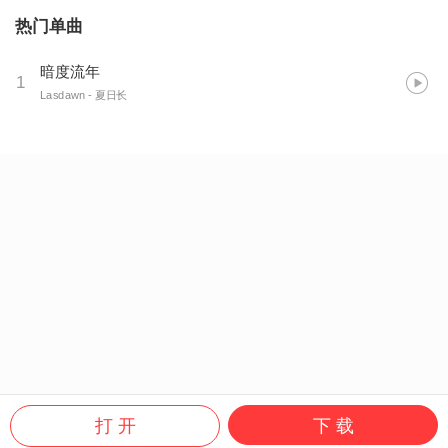
热门单曲
暗度流年
1
Lasdawn
- 夏日长
打 开
下 载