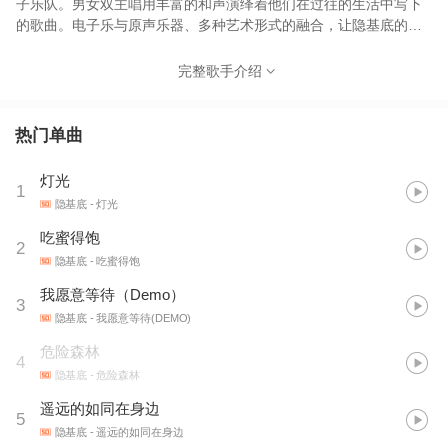
子乐队。男女双主唱用丰富的和声演绎着他们在过往的生活中写下
的歌曲。电子乐与原声乐器、多种艺术形式的融合，让隐基底的音
乐版图穿梭于Art—Pop、Trip-Hop 、Electronic等多种音乐风格之
间，形成独特的音乐语言。 在发布EP《Silent Disco》和首张录音
完整歌手介绍
室专辑《危险森林》后，大家认识到了隐基底的轮廓；而参与影响
城市之声，为声音玩具的巡演担任暖场嘉宾，参与阿那亚驻地创作
计划、参演草莓音乐节，这些演出经验也让隐基底在音乐的创作和
热门单曲
现场表演上愈发成熟。 2023年7月独立发行第二张录音室专辑《白
色旅途A Journey Erased》 现实中，“隐基底”本是死海西岸的一片
灯光
1
绿洲，寓意为荒漠中的甘泉。这也代表着他们作为一支乐队，在音
隐基底
- 灯光
乐上的愿景：不是千篇一律的景观，而是自由生长的特别现象。 合
作联络 contact@engediband.com
吃蜜得饱
2
隐基底
- 吃蜜得饱
我愿意等待（Demo）
3
隐基底
- 我愿意等待(DEMO)
危险森林
4
隐基底
- 危险森林
遥远的如同在身边
5
隐基底
- 遥远的如同在身边