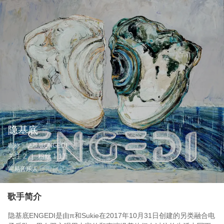
隐基底
昵称：
隐基底ENGEDI
关注
2
粉丝
1.1万
|
网易音乐人
作词
作曲
歌手简介
隐基底ENGEDI是由π和Sukie在2017年10月31日创建的另类融合电