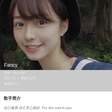
Fancy
昵称：
Fancysxt
关注
13
粉丝
5.2万
|
网易音乐人
歌手简介
众口难调 自己开心就好. For the cool in you.