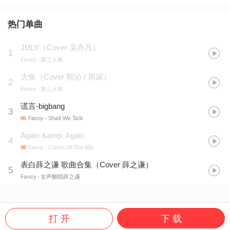
热门单曲
JULY（Cover 吴亦凡）
1
Fancy
- 第三人称
大鱼（Cover 郭沁 / 周深）
2
Fancy
- 第三人称
谎言-bigbang
3
Fancy
- Shall We Talk
Again &amp; Again
4
Fancy
- Colors Of The 80s
表白薛之谦 歌曲合集（Cover 薛之谦）
5
Fancy
- 女声翻唱薛之谦
打 开
下 载